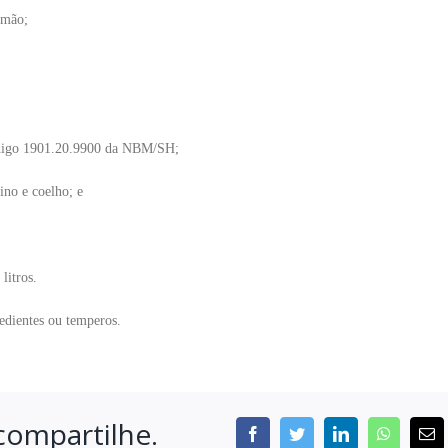
lmão;
 código 1901.20.9900 da NBM/SH;
ino e coelho; e
litros.
redientes ou temperos.
compartilhe.