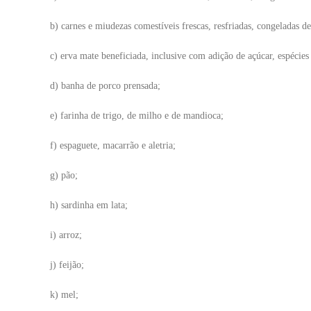
b) carnes e miudezas comestíveis frescas, resfriadas, congeladas de
c) erva mate beneficiada, inclusive com adição de açúcar, espécies
d) banha de porco prensada;
e) farinha de trigo, de milho e de mandioca;
f) espaguete, macarrão e aletria;
g) pão;
h) sardinha em lata;
i) arroz;
j) feijão;
k) mel;