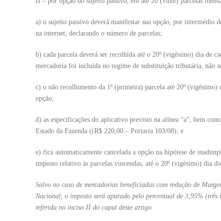
II – por opção do sujeito passivo, em até 20 (vinte) parcelas mensa
a) o sujeito passivo deverá manifestar sua opção, por intermédio d
na internet, declarando o número de parcelas;
b) cada parcela deverá ser recolhida até o 20º (vigésimo) dia de 
mercadoria foi incluída no regime de substituição tributária, não 
c) o não recolhimento da 1ª (primeira) parcela até 20º (vigésimo) 
opção;
d) as especificações do aplicativo previsto na alínea “a”, bem com
Estado da Fazenda ((R$ 220,00 – Portaria 103/08); e
e) fica automaticamente cancelada a opção na hipótese de inadimpl
imposto relativo às parcelas vincendas, até o 20º (vigésimo) dia d
Salvo no caso de mercadorias beneficiadas com redução de Marge
Nacional, o imposto será apurado pelo percentual de 3,95% (três i
referida no inciso II do caput deste artigo.