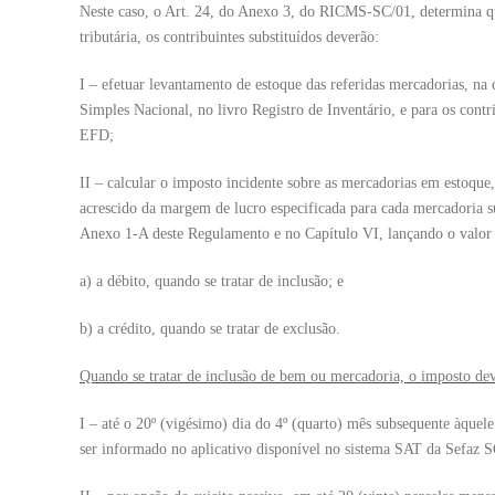
Neste caso, o Art. 24, do Anexo 3, do RICMS-SC/01, determina qu
tributária, os contribuintes substituídos deverão:
I – efetuar levantamento de estoque das referidas mercadorias, na d
Simples Nacional, no livro Registro de Inventário, e para os contr
EFD;
II – calcular o imposto incidente sobre as mercadorias em estoque,
acrescido da margem de lucro especificada para cada mercadoria su
Anexo 1-A deste Regulamento e no Capítulo VI, lançando o valor
a) a débito, quando se tratar de inclusão; e
b) a crédito, quando se tratar de exclusão.
Quando se tratar de inclusão de bem ou mercadoria, o imposto dev
I – até o 20º (vigésimo) dia do 4º (quarto) mês subsequente àquele
ser informado no aplicativo disponível no sistema SAT da Sefaz S