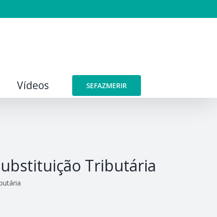
Vídeos
SEFAZMERIR
bstituição Tributária
butária