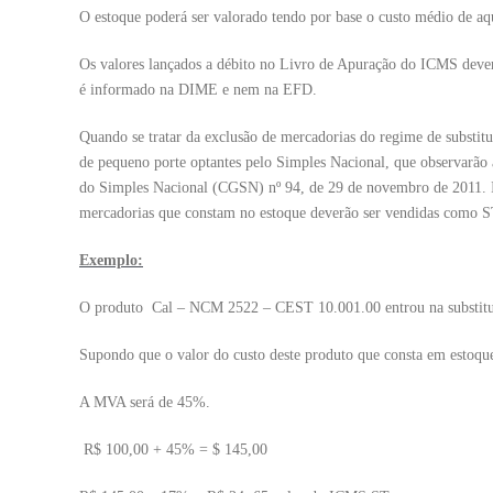
O estoque poderá ser valorado tendo por base o custo médio de aq
Os valores lançados a débito no Livro de Apuração do ICMS deverã
é informado na DIME e nem na EFD.
Quando se tratar da exclusão de mercadorias do regime de substitui
de pequeno porte optantes pelo Simples Nacional, que observarão a
do Simples Nacional (CGSN) nº 94, de 29 de novembro de 2011. Ist
mercadorias que constam no estoque deverão ser vendidas como ST
Exemplo:
O produto Cal – NCM 2522 – CEST 10.001.00 entrou na substitui
Supondo que o valor do custo deste produto que consta em estoque
A MVA será de 45%.
R$ 100,00 + 45% = $ 145,00