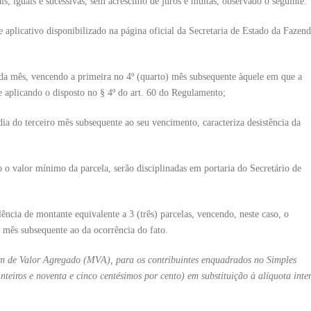
is, iguais e sucessivas, sem acréscimo de juros e multas, observado o seguinte:
e aplicativo disponibilizado na página oficial da Secretaria de Estado da Fazen
cada mês, vencendo a primeira no 4º (quarto) mês subsequente àquele em que a
se aplicando o disposto no § 4º do art. 60 do Regulamento;
dia do terceiro mês subsequente ao seu vencimento, caracteriza desistência da
o o valor mínimo da parcela, serão disciplinadas em portaria do Secretário de
ência de montante equivalente a 3 (três) parcelas, vencendo, neste caso, o
o mês subsequente ao da ocorrência do fato.
m de Valor Agregado (MVA), para os contribuintes enquadrados no Simples
nteiros e noventa e cinco centésimos por cento) em substituição à alíquota inte