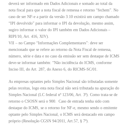
deverá ser informado em Dados Adicionais e somado ao total da
nota fiscal para que a nota fiscal de remessa e retorno “fechem”. No
caso de ser NF-e a partir da versão 3.10 existirá um campo chamado
“IPI devolvido” para informar o IPI da devolução, mesmo assim,
sugiro informar o valor do IPI também em Dados Adicionais –
RIPI/10, Art. 416, XIV).
VII – no Campo “Informações Complementares”: deve ser
mencionado que se refere ao retorno da Nota Fiscal de remessa,
número, série e data e no caso da emissão ser sem destaque de ICMS
deve-se informar também: “Não incidência do ICMS, conforme
Inciso III, do Art. 287, do Anexo 6, do RICMS-SC/01.
As empresas optantes pelo Simples Nacional são tributadas somente
pelas receitas, logo esta nota fiscal não será tributada na apuração do
Simples Nacional (LC federal nº 123/06, Art. 3º). Como trata-se de
retorno o CSOSN será o 900. Caso de entrada tenha sido com
destaque do ICMS, se o retorno for NF-e, mesmo sendo o emitente
optante pelo Simples Nacional, o ICMS será destacado em campo
próprio (Resolução CGSN 94/2011, Art.57, § 7º).